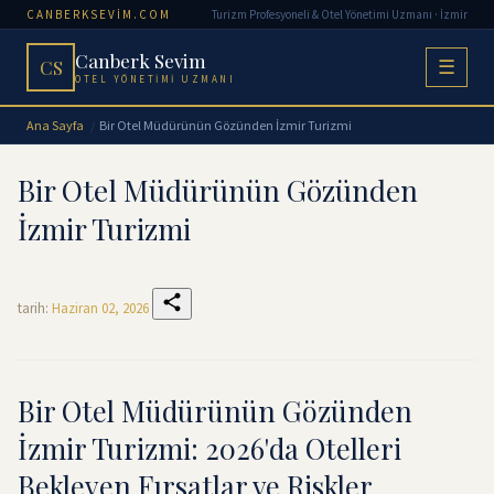
CANBERKSEVIM.COM
Turizm Profesyoneli & Otel Yönetimi Uzmanı · İzmir
Canberk Sevim
CS
☰
OTEL YÖNETIMI UZMANI
Ana Sayfa
Bir Otel Müdürünün Gözünden İzmir Turizmi
Bir Otel Müdürünün Gözünden
İzmir Turizmi
tarih:
Haziran 02, 2026
Bir Otel Müdürünün Gözünden
İzmir Turizmi: 2026'da Otelleri
Bekleyen Fırsatlar ve Riskler