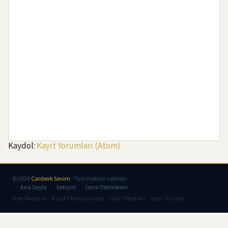
Kaydol:
Kayıt Yorumları (Atom)
© 2026
Canberk Sevim
· Tüm hakları saklıdır.
Ana Sayfa
İletişim
İzmir Etkinlikleri
Otel Yönetimi · Misafir Memnuniyeti · Gelir Yönetimi · İzmir Turizmi