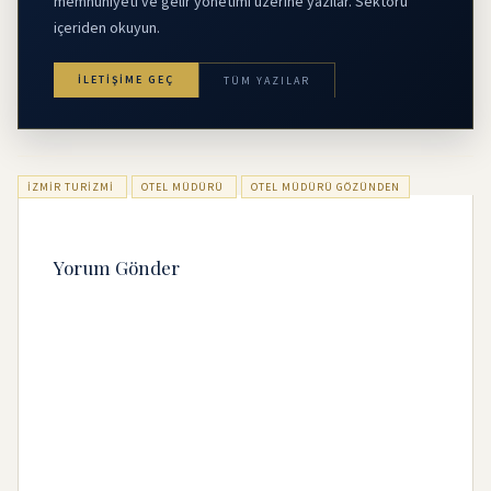
memnuniyeti ve gelir yönetimi üzerine yazılar. Sektörü
içeriden okuyun.
İLETIŞIME GEÇ
TÜM YAZILAR
IZMIR TURIZMI
OTEL MÜDÜRÜ
OTEL MÜDÜRÜ GÖZÜNDEN
Yorum Gönder