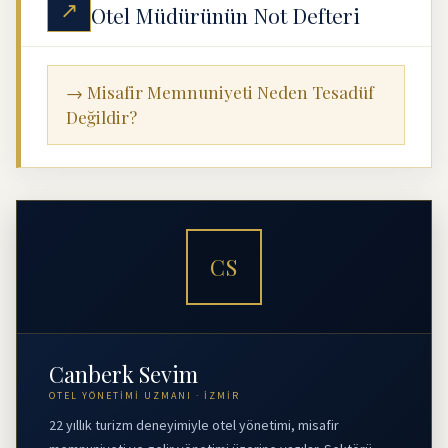
↗
Otel Müdürünün Not Defteri
→ Misafir Memnuniyeti Neden Tesadüf
Değildir?
CS
Canberk Sevim
OTEL YÖNETIMI UZMANI · İZMIR
22 yıllık turizm deneyimiyle otel yönetimi, misafir