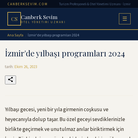
CANBERKSEVIM.COM
Turizm Profesyoneli & Otel Yönetimi Uzmanı · İzmir
Canberk Sevim
CS
☰
OTEL YÖNETIMI UZMANI
Ana Sayfa
İzmir'de yılbaşı programları 2024
İzmir'de yılbaşı programları 2024
tarih:
Ekim 26, 2023
Yılbaşı gecesi, yeni bir yıla girmenin coşkusu ve
heyecanıyla dolup taşar. Bu özel geceyi sevdiklerinizle
birlikte geçirmek ve unutulmaz anılar biriktirmek için