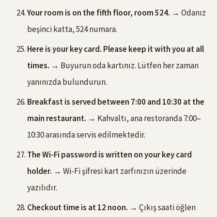
Your room is on the fifth floor, room 524.
→ Odanız
beşinci katta, 524 numara.
Here is your key card. Please keep it with you at all
times.
→ Buyurun oda kartınız. Lütfen her zaman
yanınızda bulundurun.
Breakfast is served between 7:00 and 10:30 at the
main restaurant.
→ Kahvaltı, ana restoranda 7:00–
10:30 arasında servis edilmektedir.
The Wi-Fi password is written on your key card
holder.
→ Wi-Fi şifresi kart zarfınızın üzerinde
yazılıdır.
Checkout time is at 12 noon.
→ Çıkış saati öğlen