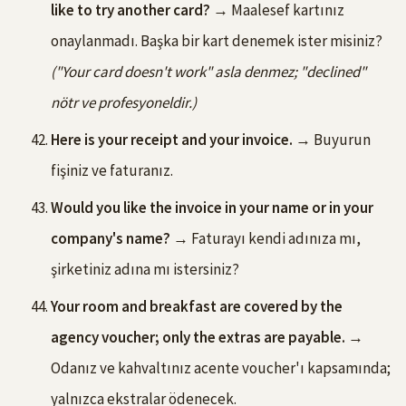
like to try another card?
→ Maalesef kartınız
onaylanmadı. Başka bir kart denemek ister misiniz?
("Your card doesn't work" asla denmez; "declined"
nötr ve profesyoneldir.)
Here is your receipt and your invoice.
→ Buyurun
fişiniz ve faturanız.
Would you like the invoice in your name or in your
company's name?
→ Faturayı kendi adınıza mı,
şirketiniz adına mı istersiniz?
Your room and breakfast are covered by the
agency voucher; only the extras are payable.
→
Odanız ve kahvaltınız acente voucher'ı kapsamında;
yalnızca ekstralar ödenecek.