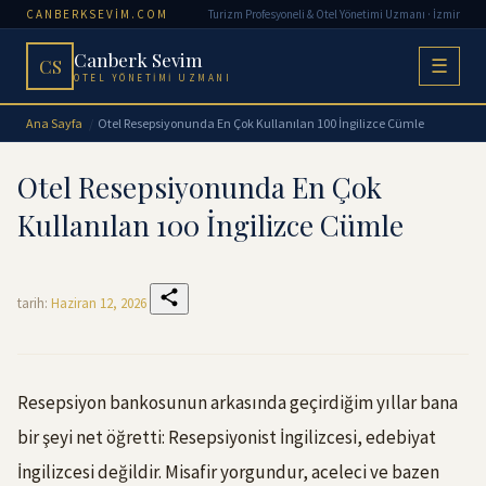
CANBERKSEVIM.COM
Turizm Profesyoneli & Otel Yönetimi Uzmanı · İzmir
Canberk Sevim
CS
☰
OTEL YÖNETIMI UZMANI
Ana Sayfa
Otel Resepsiyonunda En Çok Kullanılan 100 İngilizce Cümle
Otel Resepsiyonunda En Çok
Kullanılan 100 İngilizce Cümle
tarih:
Haziran 12, 2026
Resepsiyon bankosunun arkasında geçirdiğim yıllar bana
bir şeyi net öğretti: Resepsiyonist İngilizcesi, edebiyat
İngilizcesi değildir. Misafir yorgundur, aceleci ve bazen