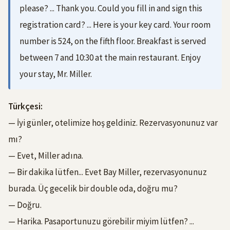
please? ... Thank you. Could you fill in and sign this
registration card? ... Here is your key card. Your room
number is 524, on the fifth floor. Breakfast is served
between 7 and 10:30 at the main restaurant. Enjoy
your stay, Mr. Miller.
Türkçesi:
— İyi günler, otelimize hoş geldiniz. Rezervasyonunuz var
mı?
— Evet, Miller adına.
— Bir dakika lütfen... Evet Bay Miller, rezervasyonunuz
burada. Üç gecelik bir double oda, doğru mu?
— Doğru.
— Harika. Pasaportunuzu görebilir miyim lütfen? ...