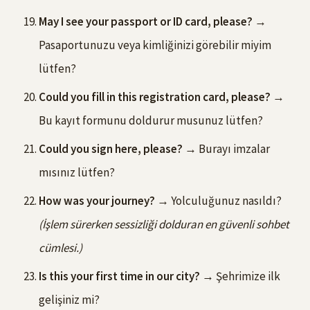
May I see your passport or ID card, please?
→
Pasaportunuzu veya kimliğinizi görebilir miyim
lütfen?
Could you fill in this registration card, please?
→
Bu kayıt formunu doldurur musunuz lütfen?
Could you sign here, please?
→ Burayı imzalar
mısınız lütfen?
How was your journey?
→ Yolculuğunuz nasıldı?
(İşlem sürerken sessizliği dolduran en güvenli sohbet
cümlesi.)
Is this your first time in our city?
→ Şehrimize ilk
gelişiniz mi?