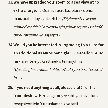
We have upgraded your room to a sea view at no
extra charge.
→ Odanızı ücretsiz olarak deniz
manzaralı odaya yükselttik.
(Söylemesi en keyifli
cümledir; etkisini artırmak için gülümseyerek ve hafif
bir duraksamayla söyleyin.)
Would you be interested in upgrading to a suite for
an additional 40 euros per night?
→ Gecelik 40 euro
farkla suite'e yükseltmek ister miydiniz?
(Upselling'in en kibar kalıbı: "Would you be interested
in...")
If you need anything at all, please dial 9 for the
front desk.
→ Herhangi bir şeye ihtiyacınız olursa
resepsiyon için 9'u tuşlamanız yeterli.