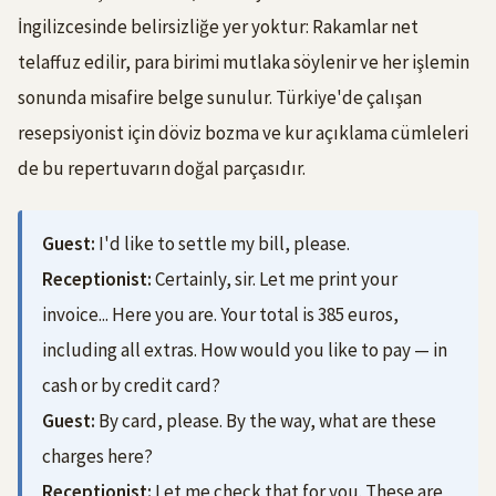
İngilizcesinde belirsizliğe yer yoktur: Rakamlar net
telaffuz edilir, para birimi mutlaka söylenir ve her işlemin
sonunda misafire belge sunulur. Türkiye'de çalışan
resepsiyonist için döviz bozma ve kur açıklama cümleleri
de bu repertuvarın doğal parçasıdır.
Guest:
I'd like to settle my bill, please.
Receptionist:
Certainly, sir. Let me print your
invoice... Here you are. Your total is 385 euros,
including all extras. How would you like to pay — in
cash or by credit card?
Guest:
By card, please. By the way, what are these
charges here?
Receptionist:
Let me check that for you. These are