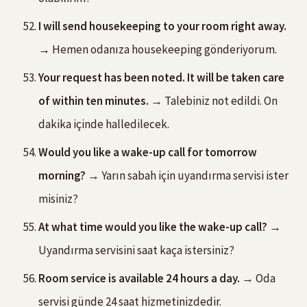
I will send housekeeping to your room right away.
→ Hemen odanıza housekeeping gönderiyorum.
Your request has been noted. It will be taken care
of within ten minutes.
→ Talebiniz not edildi. On
dakika içinde halledilecek.
Would you like a wake-up call for tomorrow
morning?
→ Yarın sabah için uyandırma servisi ister
misiniz?
At what time would you like the wake-up call?
→
Uyandırma servisini saat kaça istersiniz?
Room service is available 24 hours a day.
→ Oda
servisi günde 24 saat hizmetinizdedir.