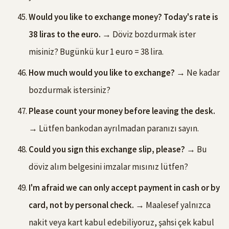
Would you like to exchange money? Today's rate is
38 liras to the euro.
→ Döviz bozdurmak ister
misiniz? Bugünkü kur 1 euro = 38 lira.
How much would you like to exchange?
→ Ne kadar
bozdurmak istersiniz?
Please count your money before leaving the desk.
→ Lütfen bankodan ayrılmadan paranızı sayın.
Could you sign this exchange slip, please?
→ Bu
döviz alım belgesini imzalar mısınız lütfen?
I'm afraid we can only accept payment in cash or by
card, not by personal check.
→ Maalesef yalnızca
nakit veya kart kabul edebiliyoruz, şahsi çek kabul