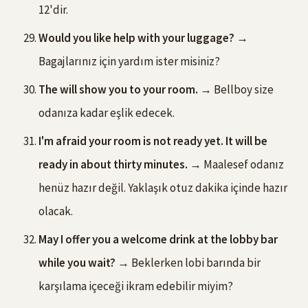
12'dir.
Would you like help with your luggage?
→
Bagajlarınız için yardım ister misiniz?
The will show you to your room.
→ Bellboy size
odanıza kadar eşlik edecek.
I'm afraid your room is not ready yet. It will be
ready in about thirty minutes.
→ Maalesef odanız
henüz hazır değil. Yaklaşık otuz dakika içinde hazır
olacak.
May I offer you a welcome drink at the lobby bar
while you wait?
→ Beklerken lobi barında bir
karşılama içeceği ikram edebilir miyim?