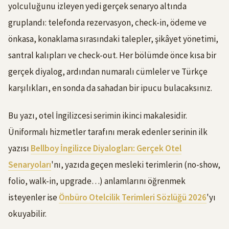
yolculuğunu izleyen yedi gerçek senaryo altında
gruplandı: telefonda rezervasyon, check-in, ödeme ve
önkasa, konaklama sırasındaki talepler, şikâyet yönetimi,
santral kalıpları ve check-out. Her bölümde önce kısa bir
gerçek diyalog, ardından numaralı cümleler ve Türkçe
karşılıkları, en sonda da sahadan bir ipucu bulacaksınız.
Bu yazı, otel İngilizcesi serimin ikinci makalesidir.
Üniformalı hizmetler tarafını merak edenler serinin ilk
yazısı
Bellboy İngilizce Diyalogları: Gerçek Otel
Senaryoları
'nı, yazıda geçen mesleki terimlerin (no-show,
folio, walk-in, upgrade…) anlamlarını öğrenmek
isteyenler ise
Önbüro Otelcilik Terimleri Sözlüğü 2026
'yı
okuyabilir.