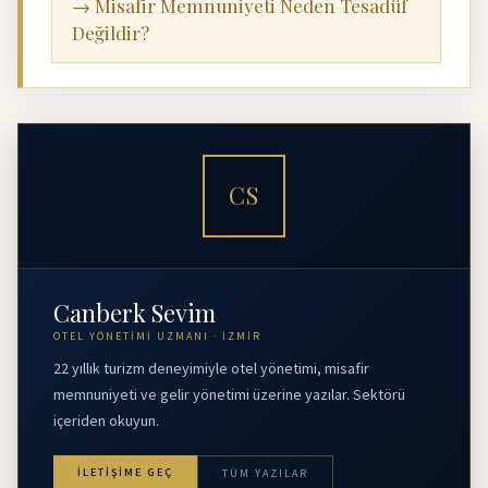
→ Misafir Memnuniyeti Neden Tesadüf
Değildir?
CS
Canberk Sevim
OTEL YÖNETIMI UZMANI · İZMIR
22 yıllık turizm deneyimiyle otel yönetimi, misafir
memnuniyeti ve gelir yönetimi üzerine yazılar. Sektörü
içeriden okuyun.
İLETIŞIME GEÇ
TÜM YAZILAR