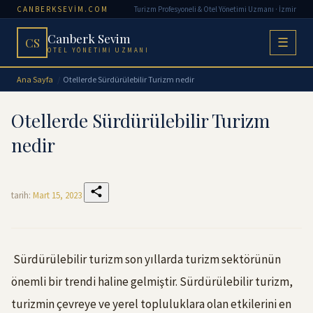
CANBERKSEVIM.COM
Turizm Profesyoneli & Otel Yönetimi Uzmanı · İzmir
Canberk Sevim
CS
☰
OTEL YÖNETIMI UZMANI
Ana Sayfa
Otellerde Sürdürülebilir Turizm nedir
Otellerde Sürdürülebilir Turizm
nedir
tarih:
Mart 15, 2023
Sürdürülebilir turizm son yıllarda turizm sektörünün
önemli bir trendi haline gelmiştir. Sürdürülebilir turizm,
turizmin çevreye ve yerel topluluklara olan etkilerini en