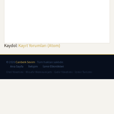
Kaydol:
Kayıt Yorumları (Atom)
© 2026
Canberk Sevim
· Tüm hakları saklıdır.
Ana Sayfa
İletişim
İzmir Etkinlikleri
Otel Yönetimi · Misafir Memnuniyeti · Gelir Yönetimi · İzmir Turizmi